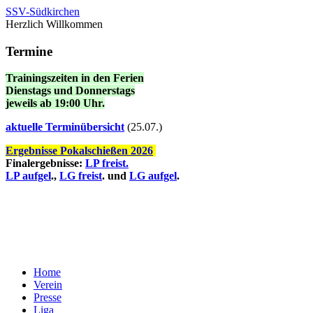
SSV-Südkirchen
Herzlich Willkommen
Termine
Trainingszeiten in den Ferien
Dienstags und Donnerstags
jeweils ab 19:00 Uhr.
a
ktuelle Terminübersicht
(25.07.)
Ergebnisse Pokalschießen 2026
Finalergebnisse:
LP freist.
LP aufgel
.,
LG freist
. und
LG aufgel
.
Home
Verein
Presse
Liga