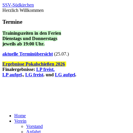
SSV-Südkirchen
Herzlich Willkommen
Termine
Trainingszeiten in den Ferien
Dienstags und Donnerstags
jeweils ab 19:00 Uhr.
a
ktuelle Terminübersicht
(25.07.)
Ergebnisse Pokalschießen 2026
Finalergebnisse:
LP freist.
LP aufgel
.,
LG freist
. und
LG aufgel
.
Home
Verein
Vorstand
Anfahrt