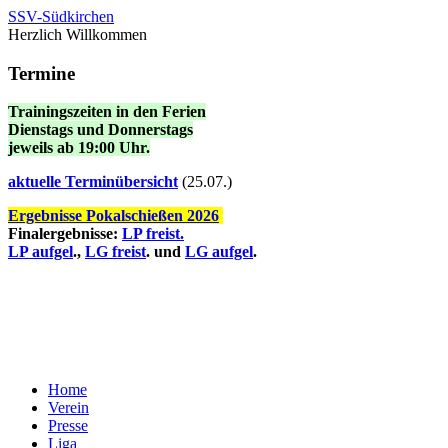
SSV-Südkirchen
Herzlich Willkommen
Termine
Trainingszeiten in den Ferien
Dienstags und Donnerstags
jeweils ab 19:00 Uhr.
a
ktuelle Terminübersicht
(25.07.)
Ergebnisse Pokalschießen 2026
Finalergebnisse:
LP freist.
LP aufgel
.,
LG freist
. und
LG aufgel
.
Home
Verein
Presse
Liga