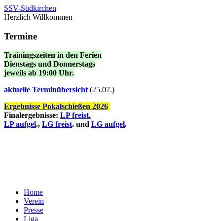
SSV-Südkirchen
Herzlich Willkommen
Termine
Trainingszeiten in den Ferien
Dienstags und Donnerstags
jeweils ab 19:00 Uhr.
a
ktuelle Terminübersicht
(25.07.)
Ergebnisse Pokalschießen 2026
Finalergebnisse:
LP freist.
LP aufgel
.,
LG freist
. und
LG aufgel
.
Home
Verein
Presse
Liga