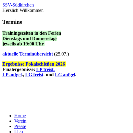
SSV-Südkirchen
Herzlich Willkommen
Termine
Trainingszeiten in den Ferien
Dienstags und Donnerstags
jeweils ab 19:00 Uhr.
a
ktuelle Terminübersicht
(25.07.)
Ergebnisse Pokalschießen 2026
Finalergebnisse:
LP freist.
LP aufgel
.,
LG freist
. und
LG aufgel
.
Home
Verein
Presse
Liga