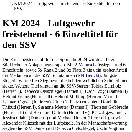
KM 2024 - Luftgewehr freistehend - 6 Einzeltitel für den
SSV
KM 2024 - Luftgewehr
freistehend - 6 Einzeltitel für
den SSV
Die Kreismeisterschaft für das Sportjahr 2024 wurde auf der
Südkirchener Anlage ausgetragen. Mit 2 Mannschaftssiegen und 6
Einzeltiteln, sowie 5x Rang 2 und 3x Platz 3 ging ein großer Anteil
der Medaillen an die SSV-SchützInnen (
RN-Bericht)
. Jüngste
Siegerin wurde Lea Siegmeyer die bei den weiblichen Schülerinnen
siegte. Weitere Titel gingen an die SSV-Starter: Tobias Zumholz
(Herren I), Rebecca Oelschlegel (Damen I), Uschi Vogt (Damen II),
Helmut Fiebig (Herren III), Helmut Middrup (Herren IV) und
Lennart Ogrzal (Junioren). Einen 2. Platz erreichten: Dominik
Thibud (Herren I), Susanne Meuter (Damen I), Thorsten Gobbrecht
(Herren III) und Bernhard Dittrich (Herren IV). Platz 3 gewannen:
Jessica Glahn (Damen I) und Michael Hebert (Herren III), sowie
Alexander Klitzsch mit der Luftpistole. In der Mannschaftswertung
siegten die SSV-Damen mit Rebecca Oelschlegel, Uschi Vogt und