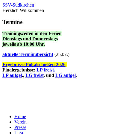
SSV-Südkirchen
Herzlich Willkommen
Termine
Trainingszeiten in den Ferien
Dienstags und Donnerstags
jeweils ab 19:00 Uhr.
a
ktuelle Terminübersicht
(25.07.)
Ergebnisse Pokalschießen 2026
Finalergebnisse:
LP freist.
LP aufgel
.,
LG freist
. und
LG aufgel
.
Home
Verein
Presse
Liga